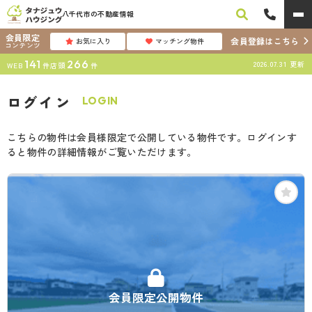
八千代市の不動産情報
会員限定
会員登録はこちら
お気に入り
マッチング物件
コンテンツ
141
266
2026.07.31
更新
WEB
件
店頭
件
ログイン
LOGIN
こちらの物件は会員様限定で公開している物件です。ログインす
ると物件の詳細情報がご覧いただけます。
会員限定公開物件