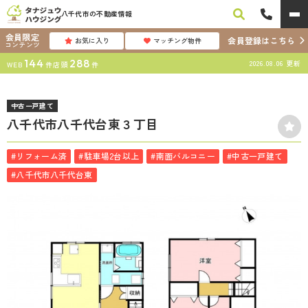
八千代市の不動産情報
会員限定
会員登録はこちら
お気に入り
マッチング物件
コンテンツ
144
288
2026.08.06
更新
WEB
件
店頭
件
中古一戸建て
八千代市八千代台東３丁目
#リフォーム済
#駐車場2台以上
#南面バルコニー
#中古一戸建て
#八千代市八千代台東