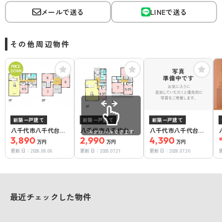
メールで送る
LINEで送る
その他周辺物件
PRICE
DOWN
新築一戸建て
新築一戸建て
新築一戸建て
八千代市八千代台東
八千代市八千代台東
八千代市八千代台東
スクロールできます
６丁目1号棟
3,890
６丁目B号棟
2,990
５丁目
4,390
万円
万円
万円
更新日：
2026.08.06
更新日：
2026.07.21
更新日：
2026.07.30
最近チェックした物件