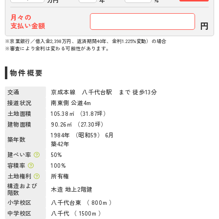
月々の
円
支払い金額
※京葉銀行／借入金2,398万円、返済期間40年、金利1.225%変動）の場合
※審査により金利は変わる可能性があります。
物件概要
交通
京成本線 八千代台駅 まで 徒歩13分
接道状況
南東側 公道4m
土地面積
105.38㎡ （31.87坪）
建物面積
90.26㎡ （27.30坪）
1984年 （昭和59） 6月
築年数
築42年
建ぺい率
50%
容積率
100%
土地権利
所有権
構造および
木造 地上2階建
階数
小学校区
八千代台東 （ 800m ）
中学校区
八千代 （ 1500m ）