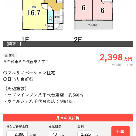
【間取り】
2,398
所在地
万円
八千代市八千代台東３丁目
27.30坪
3LDK
〇フルリノベーション住宅
〇日当り良好◎
【周辺施設】
・セブンイレブン八千代台東店：約560m
・ウエルシア八千代台東店：約640m
月々の
支払例
借入ご希望金額
支払期間
金利
計算
万円
年
%