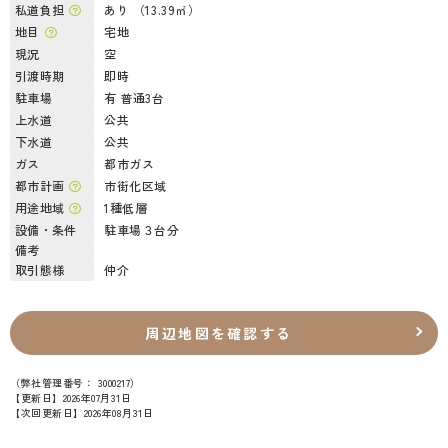
私道負担
あり （13.39㎡）
地目
宅地
現況
空
引渡時期
即時
駐車場
有 普通3台
上水道
公共
下水道
公共
ガス
都市ガス
都市計画
市街化区域
用途地域
1種低層
設備・条件
駐車場３台分
備考
取引態様
仲介
周辺地図を確認する
（弊社管理番号： 3000217）
【更新日】2026年07月31日
【次回更新日】2026年08月31日