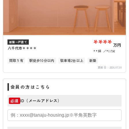
****
新築一戸建て
万円
八千代市＊＊＊＊
**坪
*LDK
間取り有
駅徒歩10分以内
駐車場2台以上
新築
更新日：
2026.07.30
会員の方はこちら
ID（メールアドレス）
必須