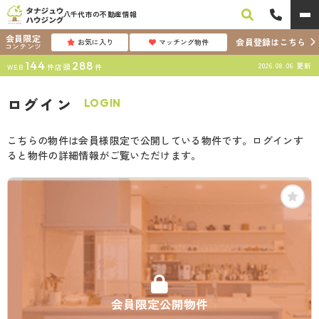
八千代市の不動産情報
会員限定
会員登録はこちら
お気に入り
マッチング物件
コンテンツ
144
288
2026.08.06
更新
WEB
件
店頭
件
ログイン
LOGIN
こちらの物件は会員様限定で公開している物件です。ログインす
ると物件の詳細情報がご覧いただけます。
会員限定公開物件